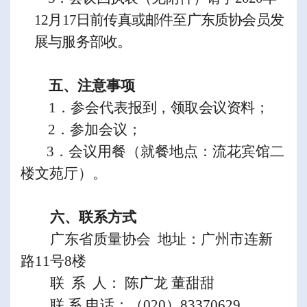
1
2
月
17
日前传真或邮件至广东质协会员发
展与服务部收。
五、
注意事
项
1
．参会代表
报到，领取
会议
资料；
2
．参加会议；
3
．会议用
餐（就餐地点：流花宾馆二
楼文苑厅）。
六、联系方式
广东省质量协会
地址：广州市连新
路
11
号
8
楼
联
系
人：
陈广龙
董甜甜
联
系
电话：（
020
）
83370629