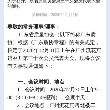
关于召开广东省质量协会第三十次会员代表大会
的通知
发布时间：2020年12月15日
尊敬
的常务理事
/
理
事：
广东省质量协会（以下简称广东质
协）根据《广东质协章程》的有关规定，
拟定于
2020
年
12
月
31
日上午在广州流花宾
馆召开第三十次会员代表大会。
现将会议
有关事项通知如下：
一、会议时间、地点
1
．会议时间：
2020
年
12
月
31
日上午
9
：
00
（
8
：
00
~
8
：
45
报到），会期半天
；
2
．会议地点：广州流花宾馆
北楼二