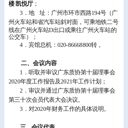
楼
凯悦厅
；
3
．
地
址
：广州市环市西路
194
号（广
州火车站和省汽车站斜对面，
可乘地铁二号
线在广州火车站
D
出口或乘往广州火车站的
公交车）；
4
．
宾馆
总机：
020-86668800
转 。
二、会议内容
1
．
听取并审议广东质协第十届理事会
2
020
年度工作报告及
2
021
年工作计划；
2
．审议并通过广东质协第十届理事会
第三十次会员代表大会决议。
3
．对
202
0
年财务工作的具体说明。
三、会议代表