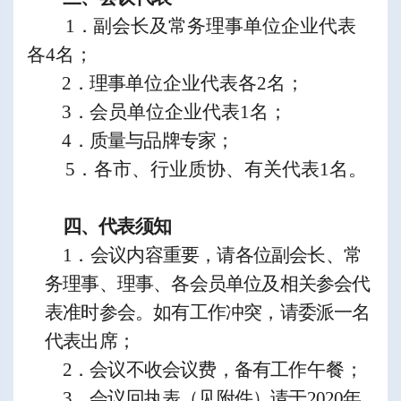
1
．
副会长及常务理事单位企业代表
各
4
名；
2
．
理事
单位企业代表各
2
名；
3
．
会员单位企业代表
1
名；
4
．质量与品牌专家；
5
．
各市、行业质协
、
有关代表
1
名。
四、代表须知
1
．
会议
内容
重要，请
各位副会长、常
务理事、理事、各会员单位及相关
参
会代
表准时参会。如有工作冲突，请委派一名
代表出席
；
2
．
会议不收会议费，备有工作
午餐；
3
．会议回执表（见附件）请于
2020
年