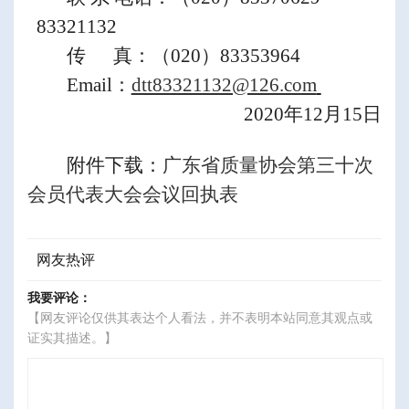
83321132
传
真：（
020
）
83353964
Email
：
dtt83321132@126.com
2020
年
1
2
月
15
日
附件下载：
广东省质量协会第三十次
会员代表大会会议回执表
网友热评
我要评论：
【网友评论仅供其表达个人看法，并不表明本站同意其观点或
证实其描述。】