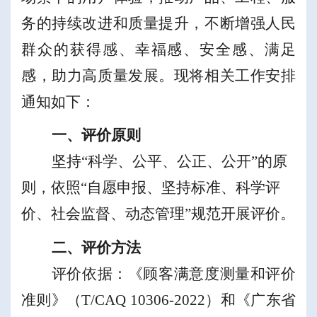
务的持续改进和质量提升，
不断增强人民
群众的获得感、幸福感、安全感
、
满足
感
，助力高质量发展。现将
相
关工作
安排
通知如下
：
一、评价原则
坚持
“
科学、公平、公正、公开
”
的
原
则，
依照
“
自愿申报、坚持标准、科学评
价、社会监督、
动态管理
”
规范
开展评价
。
二、评价方法
评价依据：
《顾客满意度测量和评价
准则》（
T/CAQ 10306-
202
2
）和
《广东省