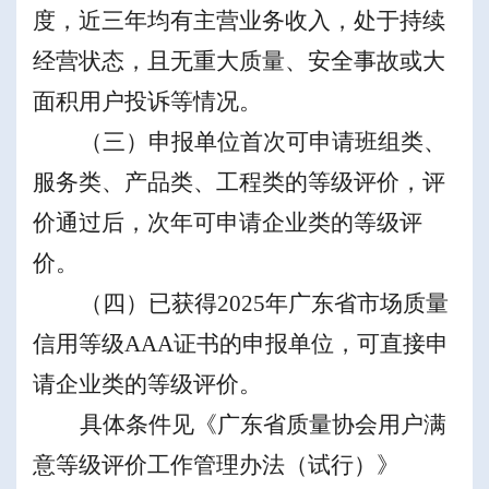
度，近三年均有主营业务收入，处于持续
经营状态
，
且
无重大质量、安全事故或大
面积用户投诉
等情况
。
（三）
申报单位
首次可申请班组类、
服务类、产品类、工程类
的等级评价
，评
价通过后，次年可申请企业类
的
等级评
价。
（四）
已获得
2025
年
广东省市场质量
信用等级
AAA
证书
的
申报单位，可
直接申
请企业类
的
等级评价。
具体条件见《广东省
质量协会
用户满
意等级评价工作管理办法
（
试行
）
》