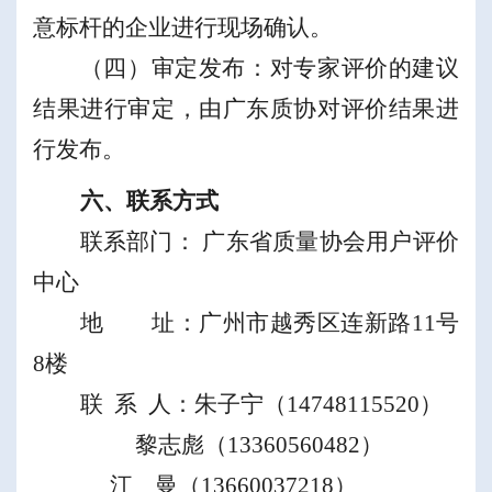
意
标杆的企业进行现场
确认
。
（四）审定发布：对专家
评价的建议
结果
进行审定，由广东质协对评价结果进
行发布。
六、联系方式
联系部门：
广东省质量协会
用户评价
中心
地
址：
广州市越秀区连新路
11
号
8
楼
联
系
人：
朱子宁
（
14748115520
）
黎志彪（
13360560482
）
江
曼（
13660037218
）