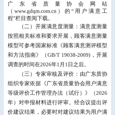
广东省质量协会网站
（
www.gdqm.com.cn
）
的
“
用户满意工
程
”
栏目
查阅
下载
。
（二）开展满意度测量：
满意度测量
按照相关标准和要求开展，顾客满意测量
模型可参考国家标准《顾客满意测评模型
和方法指南》（
GB/T 19038-2009)
，开展
调查的时间在
2026
年
1
月
1
日之后。
（三）
专家审核及评价
：由广东质协
组织专家
依据
《广东省
质量协会
用户满意
等级评价工作管理办法
（
试行
）
》
（
2026
年
）
对申报
材料
进行
评审
。经合议提出评
价建议结果，必要时对建议结果为
用户满