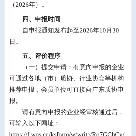
（
2026
年
）
。
四、
申报时间
自申报通知发布起至
2026
年
10
月
30
日
。
五、评价程序
（一）提交申请：有意向申报的
企业
可通过各地（市）质协、行业协会等机构
推荐申报，
会员单位可
直接向广东质协申
报。
请有意向申报的企业经审核通过后，
可输入以下网址：
https://f.wps.cn/ksform/w/write/Ro7GCbCv/
，