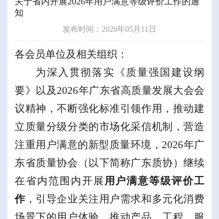
关于省内开展2026年用户满意等级评价工作的通
知
发布时间：2026年05月11日
各会员单位及相关组织：
为深入贯彻落实《质量强国建设纲
要》
以及
2026
年广东省高质量发展大会会
议
精神，
不断强化标准引领作用，推动建
立质量分级分类的市场化采信机制，营造
注重用户满意的新型质量环境
，
202
6
年广
东省质量协会（
以下
简称广东质协）
继
续
在
省内
范围内
开展
用户满意等级评价
工
作
，
引导企业关注用户需求和
多元化消费
场景下的用户体验
，
推动产品、工程、服