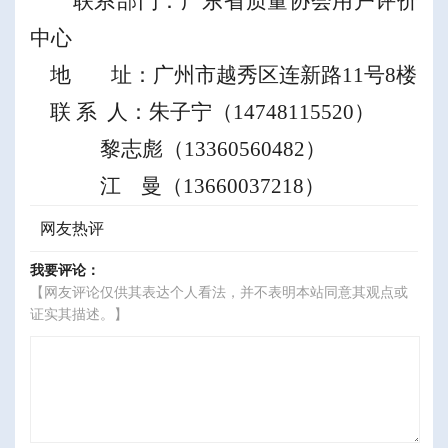
联系部门：
广东省质量协会
用户评价
中心
地
址：
广州市越秀区连新路
11
号
8
楼
联
系
人：
朱子宁
（
14748115520
）
黎志彪（
13360560482
）
江
曼（
13660037218
）
网友热评
我要评论：
【网友评论仅供其表达个人看法，并不表明本站同意其观点或
证实其描述。】