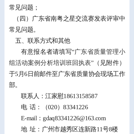
常见问题；
（
四
）
广东省南粤之星交流赛发表评审中
常见问题。
五
、联系方式
和其他
有意报名者请填写
“广东省质量管理小
组活动案例分析培训班回执表”
（见附件）
于
5
月
6
日前邮件至广东省质量协会现场工作
部。
联系人：江家慰
18613158587
电
话：
（
020）83341226
E-mail：
gdaq83341226@163.com
地
址：广州市
越秀区
连新路
11
号
8
楼