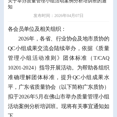
关于举办质量管理小组活动案例分析培训班的通
知
发布时间：2026年04月07日
各会员单位及相关组织：
2026
年，各省、行业协会及地市质协的
QC
小组成果交流会陆续举办，依据
《质量
管理小组活动准则》团体标准（
T/CAQ
10201-2024
）
指导开展活动。
为帮助
各组织
准确理解
团体标准，提升
QC
小组成果水
平
，
广东省
质量协会
（
以下简称广东质协
）
拟于
2026
年
5
月在
佛山市
举办质量管理小组
活动案例分析培训班。现将有关事宜通知如
下。