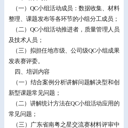
（一）
QC
小组活动成员：数据收集、材料
整理、课题发布等各环节的小组分工成员
；
（二）
QC
小组活动推进者，
质量管理人员
及技术人员；
（三）
拟担任地市级、公司级
QC
小组成果
发表赛评委。
四
、培训内容
（
一
）
结合案例分析讲解
问题解决型
和创
新型
课题常见问题
；
（二
）
讲解统计方法在
QC
小组活动应用的
常见问题；
（
三
）
广东省南粤之星交流赛材料评审中