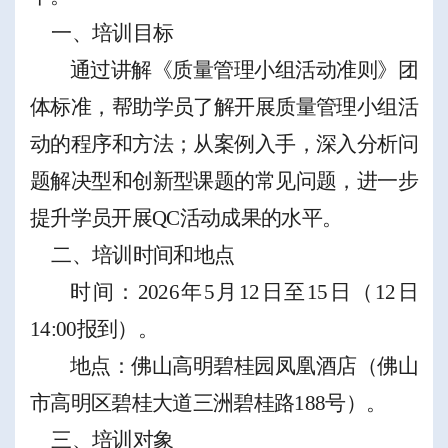
一、培训目标
通过讲解《质量管理小组活动准则》团
体标准
，
帮助学员了解开展质量管理小组活
动的程序和方法；从案例入手，深入分析问
题解决型和创新型课题的常见问题，
进一步
提升学员开展
QC
活动成果的水平。
二、培训时间
和地点
时间：
2026
年
5
月
12
日至
15
日（
12
日
14:00
报到）。
地点：佛山高明碧桂园凤凰酒店（佛山
市高明区碧桂大道三洲碧桂路
188
号）。
三、
培训对象