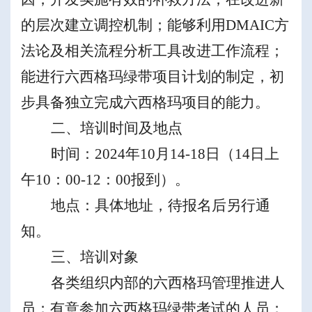
的层次建立调控机制；能够利用
DMAIC
方
法论及相关流程分析工具改进工作流程；
能进行六西格玛绿带项目计划的制定，初
步具备独立完成六西格玛项目的能力。
二、培训时间及地点
时间：
2
024
年
1
0
月
1
4-18
日
（
14
日上
午
10
：
00-12
：
00
报到）
。
地
点
：具体地址，待报名后另行通
知。
三、培训对象
各类组织内部的六西格玛管理推进人
员；有意参加六西格玛绿带考试的人员；