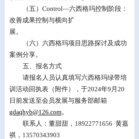
（五）
Control
—
六西格玛控制阶段：
改善成果控制与横向扩
展
。
（六）
六西格玛项目思路探讨及成功
案例分享
。
五、报名方式
请报名人员认真填写六西格玛绿带培
训
活动
回执表（附件），于
2024
年
9
月
20
日前发送至会员发展与服务部邮箱
gdaqhyb@126.com
。
联系人：董甜甜，
18922771656
黄嘉
祺，
1
3570343903