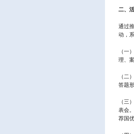
二、
通过
动，
（一
理、
（二）
答题
（三）
表会
荐国