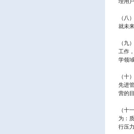
理用
（八
就未
（九）
工作
学领域
（十
先进
营的
（十
为：
行压