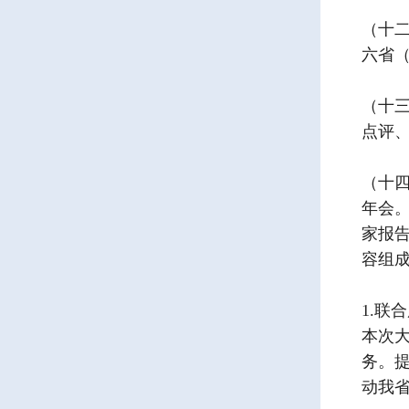
（十二
六省
（十三
点评
（十四
年会
家报告
容组
1.联
本次
务。
动我省