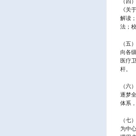
（四）
《关
解读；
法；校
（五
向各
医疗
杆。
（六
逐梦
体系
（七
为中