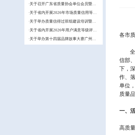
管理小组活动推进工作的预通知
·关于召开广东省质量协会单位会员暨第
五届中小企业QC小组成果交流培训活动
·关于省内开展2026年市场质量信用等级
的补充通知
评价工作的通知
·关于举办质量信得过班组建设培训暨班
组长能力提升研修班的通知
·关于省内开展2026年用户满意等级评价
各市
工作的通知
·关于举办第十四届品牌故事大赛广州赛
区的通知
全国“
信部
下，
作、
单位
质量
一、
高质