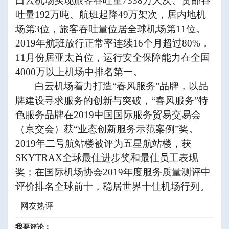
白云机场实现旅客吞吐量
7338
万人次、货邮吞
吐量
192
万吨、航班起降
49
万架次，居内地机
场第
3
位，旅客吞吐量位居全球机场第
11
位。
2019
年航班放行正常率连续
16
个月超过
80%
，
11
月份居亚太首位，运行安全保障能力在全国
4000
万以上机场中排名第一。
白云机场着力打造“春风服务”品牌，以品
牌建设寻求服务的创新与突破，“春风服务”特
色服务品牌在
2019
中国国际服务贸易交易会
（京交会）获
“
业态创新服务示范案例
”
奖。
2019
年二号航站楼被评为五星航站楼，获
SKYTRAX
全球最佳进步奖和最佳员工表现
奖；在国际机场协会
2019
年度服务质量测评中
评价排名全球前十，稳居世界十佳机场行列。
网友热评
我要评论：