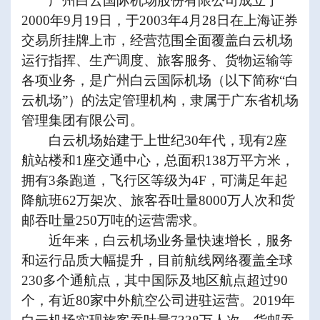
广州白云国际机场股份有限公司成立于
2000
年
9
月
19
日，于
2003
年
4
月
28
日在上海证券
交易所挂牌上市，经营范围全面覆盖白云机场
运行指挥、生产调度、旅客服务、货物运输等
各项业务，是广州白云国际机场（以下简称
“
白
云机场
”
）的法定管理机构，隶属于广东省机场
管理集团有限公司。
白云机场始建于上世纪
30
年代，现有
2
座
航站楼和
1
座交通中心，总面积
138
万平方米，
拥有
3
条跑道，飞行区等级为
4F
，可满足年起
降航班
62
万架次、旅客吞吐量
8000
万人次和货
邮吞吐量
250
万吨的运营需求。
近年来，白云机场业务量快速增长，服务
和运行品质大幅提升，目前航线网络覆盖全球
230
多个通航点，其中国际及地区航点超过
90
个，有近
80
家中外航空公司进驻运营。
2019
年