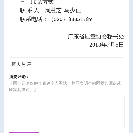
三、联系方式
联
系
人：周慧芝
马少佳
联系电话：（
）
020
83351789
广东省质量协会秘书处
2018
年
7
月
5
日
网友热评
我要评论：
【网友评论仅供其表达个人看法，并不表明本站同意其观点或
证实其描述。】